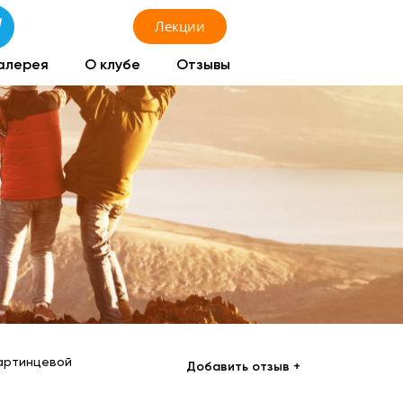
Лекции
алерея
О клубе
Отзывы
артинцевой
Добавить отзыв +