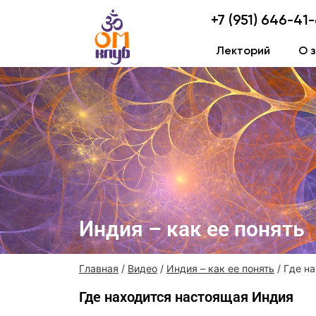
+7 (951) 646-41
Лекторий
О 
Индия – как ее понять
Главная
/
Видео
/
Индия – как ее понять
/ Где н
Где находится настоящая Индия