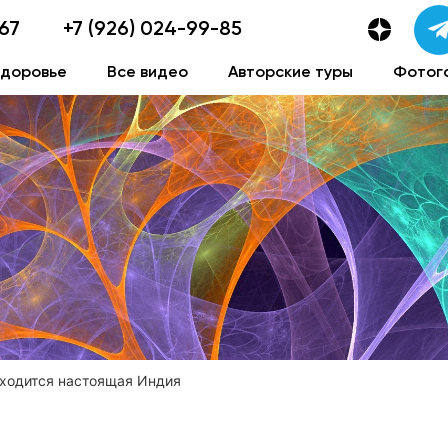
-67
+7 (926) 024-99-85
здоровье
Все видео
Авторские туры
Фотог
аходится настоящая Индия