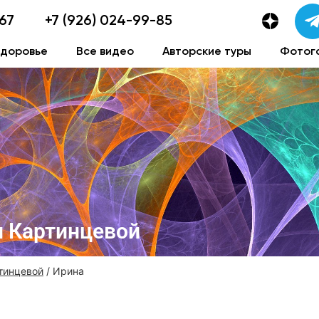
-67
+7 (926) 024-99-85
здоровье
Все видео
Авторские туры
Фотог
 Картинцевой
тинцевой
/ Ирина