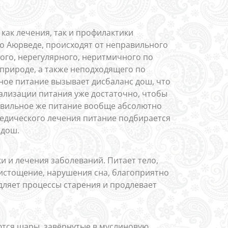
как лечения, так и профилактики
но Аюрведе, происходят от неправильного
ого, нерегулярного, неритмичного по
 природе, а также неподходящего по
ное питание вызывает дисбаланс дош, что
ализации питания уже достаточно, чтобы
равильное же питание вообще абсолютно
ведического лечения питание подбирается
 дош.
и и лечения заболеваний. Питает тело,
истощение, нарушения сна, благоприятно
дляет процессы старения и продлевает
ются шары, завёрнутые в муслиновую