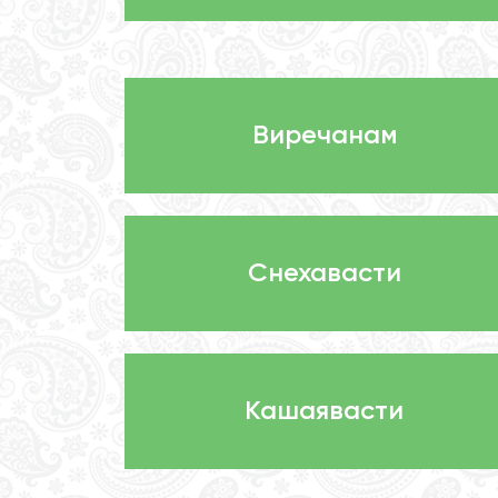
Виречанам
Снехавасти
Кашаявасти