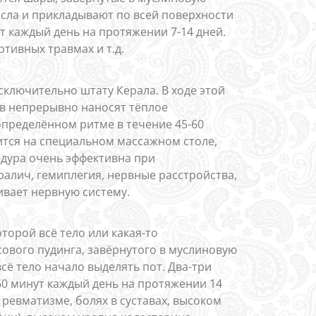
асла и прикладывают по всей поверхности
ут каждый день на протяжении 7-14 дней.
тивных травмах и т.д.
сключительно штату Керала. В ходе этой
в непрерывно наносят тёплое
определённом ритме в течение 45-60
ится на специальном массажном столе,
едура очень эффективна при
ралич, гемиплегия, нервные расстройства,
ивает нервную систему.
торой всё тело или какая-то
сового пудинга, завёрнутого в муслиновую
всё тело начало выделять пот. Два-три
60 минут каждый день на протяжении 14
ревматизме, болях в суставах, высоком