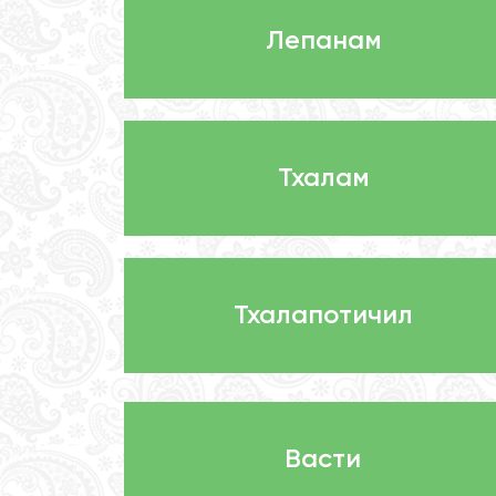
Лепанам
Тхалам
Тхалапотичил
Васти