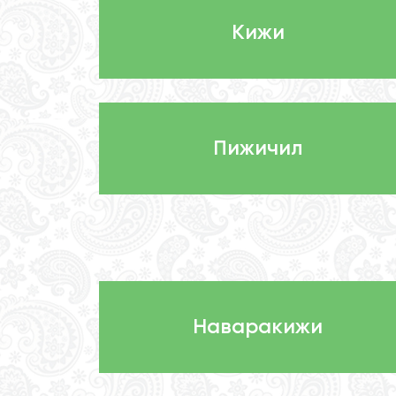
Кижи
Пижичил
Наваракижи