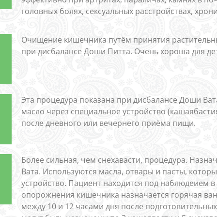
головных болях, сексуальных расстройствах, хрон
Очищение кишечника путём принятия растительны
при дисбалансе Доши Питта. Очень хороша для де
Эта процедура показана при дисбалансе Доши Ва
масло через специальное устройство (кашаябастиян
после дневного или вечернего приёма пищи.
Более сильная, чем снехавасти, процедура. Назна
Вата. Используются масла, отвары и пасты, которы
устройство. Пациент находится под наблюдеием в
опорожнения кишечника назначается горячая ван
между 10 и 12 часами дня после подготовительных