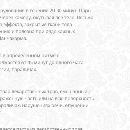
удования в течение 20-30 минут. Пары
ерез камеру, окутывая всё тело. Весьма
о эффекта, закрытые ткани тела
ению и полезна при ряде кожных
Панчакарма.
в в определённом ритме с
лжается от 45 минут до одного часа
гии, параличах.
отвар лекарственных трав, смешанный с
ражённую часть или на всю поверхность
араличах, нарушениях речи, опущении
.
ается паста из лекарственных трав.