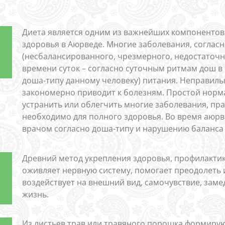
Диета является одним из важнейших компонентов 
здоровья в Аюрведе. Многие заболевания, соглас
(несбалансированного, чрезмерного, недостаточн
времени суток – согласно суточным ритмам дош в
доша-типу данному человеку) питания. Неправиль
закономерно приводит к болезням. Простой норм
устранить или облегчить многие заболевания, п
необходимо для полного здоровья. Во время аюр
врачом согласно доша-типу и нарушению баланса
Древний метод укрепления здоровья, профилактик
оживляет нервную систему, помогает преодолеть 
воздействует на внешний вид, самочувствие, заме
жизнь.
Из листьев трав или травяного порошка формиру