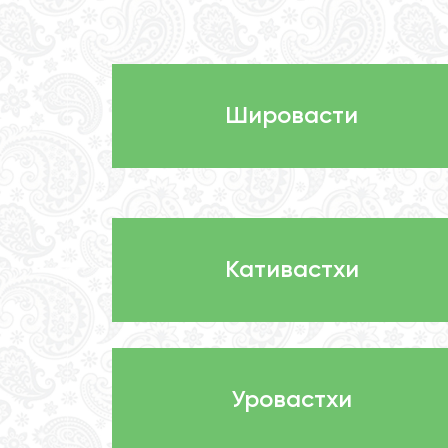
Шировасти
Кативастхи
Уровастхи