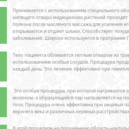
Принимается с использованием специального обор
кипящего отвара медицинских растений проходят ч
полезна после масляного массажа для усиления ег
открываются и отдают шлаки. Способствует похуд
заболеваний. Широко используется в программе 
Тело пациента обливается тёплым отваром из тра
использованием особых сосудов. Процедура продо
каждый день. Это лечение эффективно при гемипле
Это особая процедура, при которой нагревается 
молоком, а образующийся пар направляется на по
тела. Процедура очень эффективна при лицевых п
верхнего века и различных нервных расстройствах
В этой процедуре на поражённую область накладыв