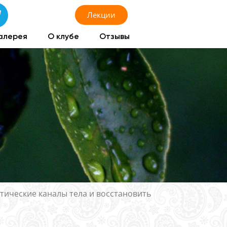
Лекции
алерея
О клубе
Отзывы
етические каналы тела и восстановить