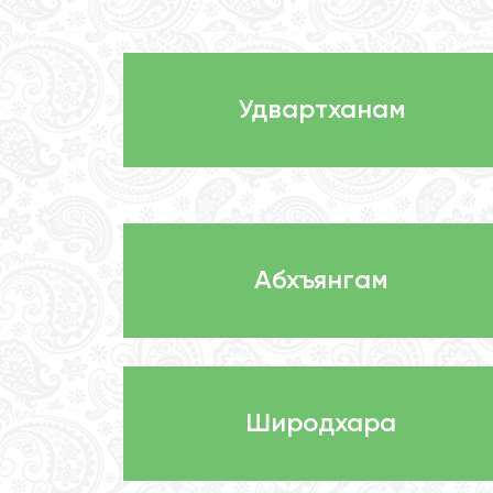
Удвартханам
Абхъянгам
Широдхара