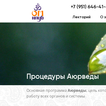
+7 (951) 646-41
Лекторий
О 
Процедуры Аюрведы
Основная программа
Аюрведы
, цель ко
работу всех органов и системы