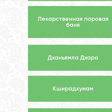
Лекарственная паровая
баня
Дханьямла Дхара
Кширадхумам