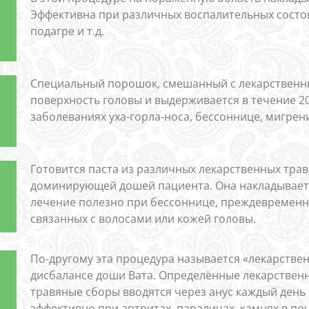
Эффективна при различных воспалительных состоя
подагре и т.д.
Специальный порошок, смешанный с лекарственн
поверхность головы и выдерживается в течение 20
заболеваниях уха-горла-носа, бессоннице, мигрени 
Готовится паста из различных лекарственных трав
доминирующей дошей пациента. Она накладывается
лечение полезно при бессоннице, преждевременн
связанных с волосами или кожей головы.
По-другому эта процедура называется «лекарстве
дисбалансе доши Вата. Определённые лекарственн
травяные сборы вводятся через анус каждый день 
эффективно при артритах, параличах, камнях в поч