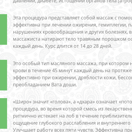
давлении, диабете, истощении органов тела (атро
Эта процедура представляет собой массаж с помо
эффективна при лечении ожирения, гемиплегии, п
нарушениях кровообращения и других болезнях, в
массажиста натирают тело травяным порошком ос
каждый день. Курс длится от 14 до 28 дней.
Это особый тип масляного массажа, при котором 
крови в течение 45 минут каждый день на протяже
эффективно при ожирении, дряблости кожи, бессо
преобладанием Вата доши.
«Широ» значит «голова», а «дхара» означает «пот
процедура, во время которой смесь из лекарстве
ритмично истекает на лоб в течение приблизител
ощущение глубокого расслабления и внутреннего 
Улучшает работу всех пяти чувств. Эффективна пр