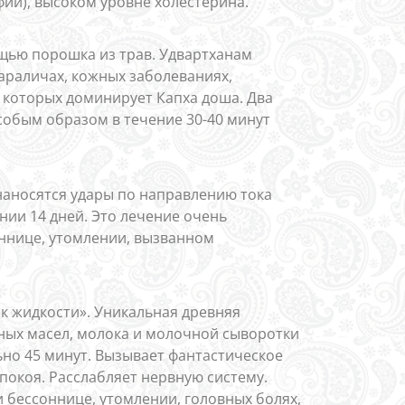
фии), высоком уровне холестерина.
щью порошка из трав. Удвартханам
араличах, кожных заболеваниях,
 которых доминирует Капха доша. Два
обым образом в течение 30-40 минут
наносятся удары по направлению тока
нии 14 дней. Это лечение очень
ннице, утомлении, вызванном
ок жидкости». Уникальная древняя
нных масел, молока и молочной сыворотки
ьно 45 минут. Вызывает фантастическое
покоя. Расслабляет нервную систему.
и бессоннице, утомлении, головных болях,