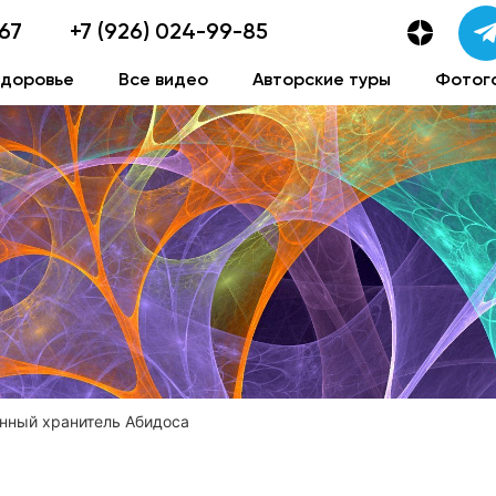
-67
+7 (926) 024-99-85
здоровье
Все видео
Авторские туры
Фотог
енный хранитель Абидоса