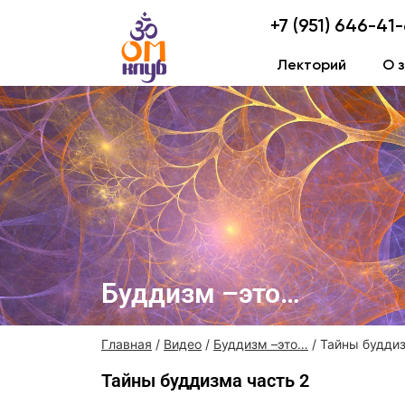
+7 (951) 646-41
Лекторий
О 
Буддизм –это…
Главная
/
Видео
/
Буддизм –это…
/ Тайны буддиз
Тайны буддизма часть 2