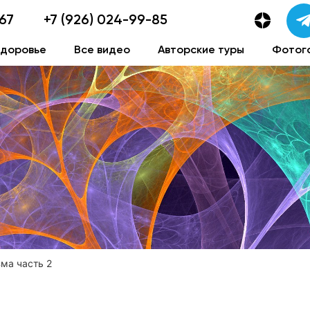
-67
+7 (926) 024-99-85
здоровье
Все видео
Авторские туры
Фотог
ма часть 2